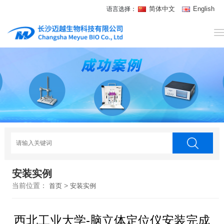
简体中文
English
语言选择：
网
站
关
首
于
动
页
我
物
宠
们
科
物
新
研
医
闻
安
安装实例
疗
中
装
在
当前位置：
>
首页
安装实例
心
实
线
西北工业大学-脑立体定位仪安装完成
例