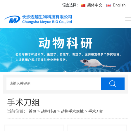
简体中文
English
语言选择：
网
站
关
首
于
动
页
我
物
宠
们
科
物
新
研
医
闻
安
手术刀组
疗
中
装
在
当前位置：
>
>
>
首页
动物科研
动物手术器械
手术刀组
心
实
线
例