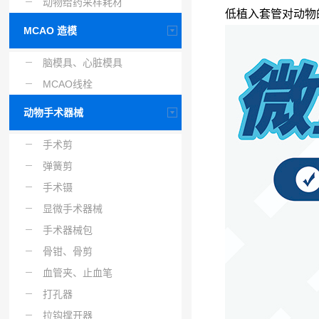
动物给药采样耗材
低植入套管对动物的
MCAO 造模
脑模具、心脏模具
MCAO线栓
动物手术器械
手术剪
弹簧剪
手术镊
显微手术器械
手术器械包
骨钳、骨剪
血管夹、止血笔
打孔器
拉钩撑开器