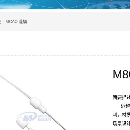
统
MCAO 造模
M
简要描
迈越生
刺，材
场景设