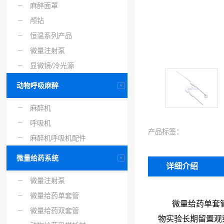
麻醉面罩
颅钻
恒温系列产品
微量注射泵
显微镜/冷光源
动物呼吸麻醉
麻醉机
呼吸机
产品标签：
麻醉机呼吸机配件
微量给药系统
详细介绍
微量注射泵
微量给药单套管
微量给药单套管由
微量给药双套管
物实验长期留置观